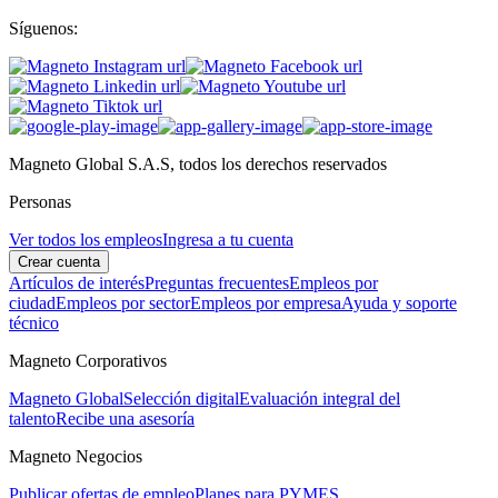
Síguenos:
Magneto Global S.A.S, todos los derechos reservados
Personas
Ver todos los empleos
Ingresa a tu cuenta
Crear cuenta
Artículos de interés
Preguntas frecuentes
Empleos por
ciudad
Empleos por sector
Empleos por empresa
Ayuda y soporte
técnico
Magneto Corporativos
Magneto Global
Selección digital
Evaluación integral del
talento
Recibe una asesoría
Magneto Negocios
Publicar ofertas de empleo
Planes para PYMES