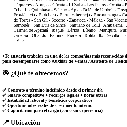
Túquerres - Abrego - Cúcuta - El Zulia - Los Patios - Ocaña - P
Tebaida - Quimbaya - Salento - Apía - Belén de Umbría - Dosque
Providencia - Barichara - Barrancabermeja - Bucaramanga - Capi
de Torres - San Gil - Socorro - Zapatoca - Málaga - San Vicent
Sampués - San Luis de Sincé - Santiago de Tolú - Ambalema - A
Carmen de Apicalá - Ibagué - Lérida - Líbano - Mariquita - Pur
Ginebra - Obando - Palmira - Pradera - Roldanillo - Sevilla - To
- Vijes
¿Te gustaría trabajar en una de las compañías más reconocidas de
para desempeñarse como Auxiliar de Ventas / Asistente de Tienda 
🎯 ¿Qué te ofrecemos?
✅ Contrato a término indefinido desde el primer día
✅ Salario competitivo + recargos legales + horas extras
✅ Estabilidad laboral y beneficios corporativos
✅ Oportunidades reales de crecimiento interno
✅ Capacitación para el cargo (con o sin experiencia)
📍 Ubicación