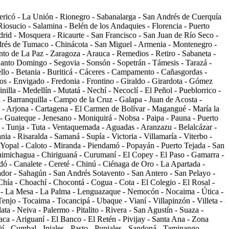
 Jericó - La Unión - Rionegro - Sabanalarga - San Andrés de Cuerquía
Riosucio - Salamina - Belén de los Andaquies - Florencia - Puerto
drid - Mosquera - Ricaurte - San Francisco - San Juan de Río Seco -
ndrés de Tumaco - Chinácota - San Miguel - Armenia - Montenegro -
to de La Paz - Zaragoza - Arauca - Remedios - Retiro - Sabaneta -
Santo Domingo - Segovia - Sonsón - Sopetrán - Támesis - Tarazá -
ello - Betania - Buriticá - Cáceres - Campamento - Cañasgordas -
os - Envigado - Fredonia - Frontino - Giraldo - Girardota - Gómez
inilla - Medellín - Mutatá - Nechí - Necoclí - El Peñol - Pueblorrico -
 - Barranquilla - Campo de la Cruz - Galapa - Juan de Acosta -
- Arjona - Cartagena - El Carmen de Bolívar - Magangué - María la
 Guateque - Jenesano - Moniquirá - Nobsa - Paipa - Pauna - Puerto
- Tunja - Tuta - Ventaquemada - Aguadas - Aranzazu - Belalcázar -
ia - Risaralda - Samaná - Supía - Victoria - Villamaría - Viterbo -
- Yopal - Caloto - Miranda - Piendamó - Popayán - Puerto Tejada - San
 Chimichagua - Chiriguaná - Curumaní - El Copey - El Paso - Gamarra -
dó - Canalete - Cereté - Chinú - Ciénaga de Oro - La Apartada -
ador - Sahagún - San Andrés Sotavento - San Antero - San Pelayo -
Chía - Choachí - Chocontá - Cogua - Cota - El Colegio - El Rosal -
a - La Mesa - La Palma - Lenguazaque - Nemocón - Nocaima - Útica -
enjo - Tocaima - Tocancipá - Ubaque - Vianí - Villapinzón - Villeta -
a - Neiva - Palermo - Pitalito - Rivera - San Agustín - Suaza -
aca - Ariguaní - El Banco - El Retén - Pivijay - Santa Ana - Zona
í - Cumbal - Ipiales - Pasto - Pupiales - Sandoná - Taminango -