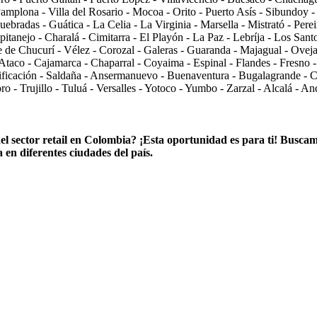
amplona - Villa del Rosario - Mocoa - Orito - Puerto Asís - Sibundoy - 
bradas - Guática - La Celia - La Virginia - Marsella - Mistrató - Pere
tanejo - Charalá - Cimitarra - El Playón - La Paz - Lebríja - Los Sant
e de Chucurí - Vélez - Corozal - Galeras - Guaranda - Majagual - Oveja
taco - Cajamarca - Chaparral - Coyaima - Espinal - Flandes - Fresno -
ificación - Saldaña - Ansermanuevo - Buenaventura - Bugalagrande - Cai
ro - Trujillo - Tuluá - Versalles - Yotoco - Yumbo - Zarzal - Alcalá - A
l sector retail en Colombia? ¡Esta oportunidad es para ti! Buscamo
en diferentes ciudades del país.