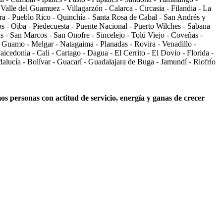
Valle del Guamuez - Villagarzón - Calarca - Circasia - Filandia - La
ira - Pueblo Rico - Quinchía - Santa Rosa de Cabal - San Andrés y
os - Oiba - Piedecuesta - Puente Nacional - Puerto Wilches - Sabana
s - San Marcos - San Onofre - Sincelejo - Tolú Viejo - Coveñas -
 Guamo - Melgar - Natagaima - Planadas - Rovira - Venadillo -
cedonia - Cali - Cartago - Dagua - El Cerrito - El Dovio - Florida -
ndalucía - Bolívar - Guacarí - Guadalajara de Buga - Jamundí - Riofrío
s personas con actitud de servicio, energía y ganas de crecer