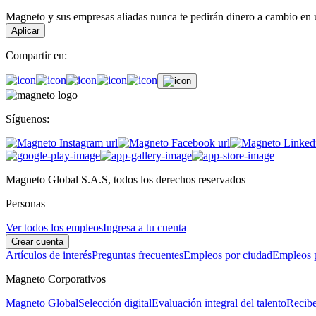
Magneto y sus empresas aliadas nunca te pedirán dinero a cambio en un
Aplicar
Compartir en:
Síguenos:
Magneto Global S.A.S, todos los derechos reservados
Personas
Ver todos los empleos
Ingresa a tu cuenta
Crear cuenta
Artículos de interés
Preguntas frecuentes
Empleos por ciudad
Empleos p
Magneto Corporativos
Magneto Global
Selección digital
Evaluación integral del talento
Recibe