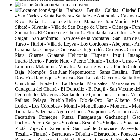
Salario a convenir
Argelia - Barbosa - Betulia - Caldas - Ciudad 
- San Carlos - Santa Bárbara - Santafé de Antioquia - Calamar 
Rico - Patía - La Jagua de Ibirico - Manaure - San Martín - El
Sibaté - Silvania - Villa de San Diego de Ubate - Ciénaga - F
Santuario - El Carmen de Chucurí - Floridablanca - Girón - Sa
Salgar - San Jerónimo - San José de la Montaña - San Juan de 
Tarso - Titiribí - Villa de Leyva - Los Cordobas - Abejorral - 
Caramanta - Carepa - Caucasia - Chigorodó - Cisneros - Cocorn
Plata - Guarne - Guatapé - Heliconia - Hispania - Itagui - Ituang
Puerto Berrío - Puerto Nare - Puerto Triunfo - Turbo - Urrao -
Luruaco - Malambo - Manatí - Palmar de Varela - Puerto Colom
Baja - Mompós - San Juan Nepomuceno - Santa Catalina - Turba
Boyacá - Ramiriquí - Samacá - San Luis de Gaceno - Santa Rosa
Chinchiná - Filadelfia - La Dorada - Manizales - Manzanares - M
Cartagena del Chairá - El Doncello - El Paujil - San Vicente d
Pedro de los Milagros - Santander de Quilichao - Timbío - Vill
Pailitas - Pelaya - Pueblo Bello - Río de Oro - San Alberto - 
Lorica - Los Córdobas - Momil - Montelíbano - Montería - Moñi
Tierralta - Valencia - Agua de Dios - Anapoima - Anolaima - Ar
Facatativá - Fomeque - Funza - Fusagasugá - Gachancipá - Gac
Pacho - Puerto Salgar - Sasaima - Sesquilé - Simijaca - Soacha 
Viotá - Zipacón - Zipaquirá - San José del Guaviare - Acevedo 
Tesalia - Timaná - Barrancas - Dibulla - Distracción - Fonseca 
Bananera - Acacías - Castilla la Nueva - Cumaral - Fuente de O