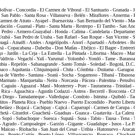
Bolívar - Concordia - El Carmen de Viboral - El Santuario - Granada -
- San Pablo - Santa Rosa - Villanueva - Belén - Miraflores - Anserma - 
 Carmen de Atrato - Ayapel - Buenavista - San Bernardo del Viento - Ma
undación - Guamal - Plato - Santa Marta - Restrepo - El Tambo - San A
n Pedro - Armero-Guayabal - Honda - Calima - Candelaria - Departamen
Urabá - San Pedro de Uraba - San Rafael - San Roque - San Vicente - 
Amagá - Amalfi - Andes - Angelópolis - Anorí - Apartadó - Arboletes - B
á - Copacabana - Dabeiba - Don Matías - Ebéjico - El Bagre - Entrerri
o - Jardín - La Ceja - La Estrella - La Pintada - Liborina - Maceo - Mar
 Valdivia - Vegachí - Yalí - Yarumal - Yolombó - Yondó - Tame - Baranoa
bia - Repelón - Sabanagrande - Santo Tomás - Soledad - Bogotá, D.C. 
co - Aquitania - Chiquinquirá - Chita - Cómbita - Duitama - Garagoa -
 de Viterbo - Santana - Soatá - Socha - Sogamoso - Tibaná - Tibasosa 
armato - Marquetalia - Neira - Norcasia - Pácora - Palestina - Pensilvan
el Caguán - Aguazul - Maní - Monterrey - Pore - Tauramena - Trinidad 
a Rica - Aguachica - Agustín Codazzi - Astrea - Becerril - Bosconia -
San Diego - Tamalameque - Valledupar - Condoto - Istmina - Quibdó - Ta
tos - Planeta Rica - Pueblo Nuevo - Puerto Escondido - Puerto Libert
beláez - Bojacá - Cachipay - Cajicá - Caparrapí - Carmen de Carupa - 
hetá - Girardot - Guachetá - Guaduas - Guasca - Guatavita - La Caler
- Sopó - Subachoque - Suesca - Supatá - Susa - Tabio - Tausa - Tena - T
- Agrado - Campoalegre - Garzón - Gigante - Guadalupe - Isnos - La Plat
- Maicao - Riohacha - San Juan del Cesar - Uribia - Hatonuevo - Aracat
ro - Puerto Gaitán - Puerto López - Villavicencio - Buesaco - Chachagü