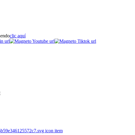
iendo
clic aquí