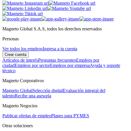
Magneto Global S.A.S, todos los derechos reservados
Personas
Ver todos los empleos
Ingresa a tu cuenta
Crear cuenta
Artículos de interés
Preguntas frecuentes
Empleos por
ciudad
Empleos por sector
Empleos por empresa
Ayuda y soporte
técnico
Magneto Corporativos
Magneto Global
Selección digital
Evaluación integral del
talento
Recibe una asesoría
Magneto Negocios
Publicar ofertas de empleo
Planes para PYMES
Otras soluciones