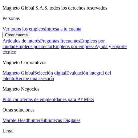
Magneto Global S.A.S, todos los derechos reservados
Personas
Ver todos los empleos
Ingresa a tu cuenta
Crear cuenta
Artículos de interés
Preguntas frecuentes
Empleos por
ciudad
Empleos por sector
Empleos por empresa
Ayuda y soporte
técnico
Magneto Corporativos
Magneto Global
Selección digital
Evaluación integral del
talento
Recibe una asesoría
Magneto Negocios
Publicar ofertas de empleo
Planes para PYMES
Otras soluciones
Marble Headhunter
Bibliotecas Digitales
Legal