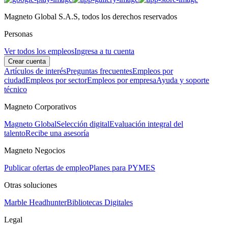
Magneto Global S.A.S, todos los derechos reservados
Personas
Ver todos los empleos
Ingresa a tu cuenta
Crear cuenta
Artículos de interés
Preguntas frecuentes
Empleos por
ciudad
Empleos por sector
Empleos por empresa
Ayuda y soporte
técnico
Magneto Corporativos
Magneto Global
Selección digital
Evaluación integral del
talento
Recibe una asesoría
Magneto Negocios
Publicar ofertas de empleo
Planes para PYMES
Otras soluciones
Marble Headhunter
Bibliotecas Digitales
Legal