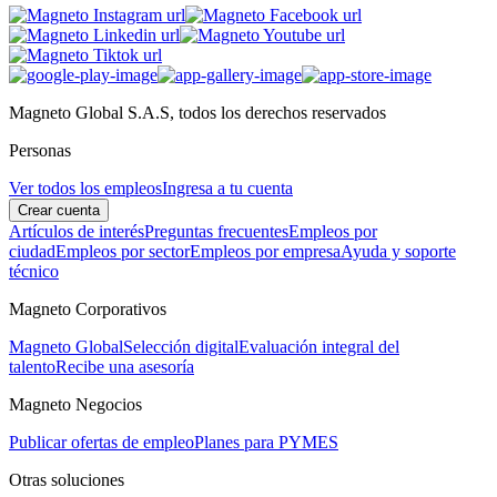
Magneto Global S.A.S, todos los derechos reservados
Personas
Ver todos los empleos
Ingresa a tu cuenta
Crear cuenta
Artículos de interés
Preguntas frecuentes
Empleos por
ciudad
Empleos por sector
Empleos por empresa
Ayuda y soporte
técnico
Magneto Corporativos
Magneto Global
Selección digital
Evaluación integral del
talento
Recibe una asesoría
Magneto Negocios
Publicar ofertas de empleo
Planes para PYMES
Otras soluciones