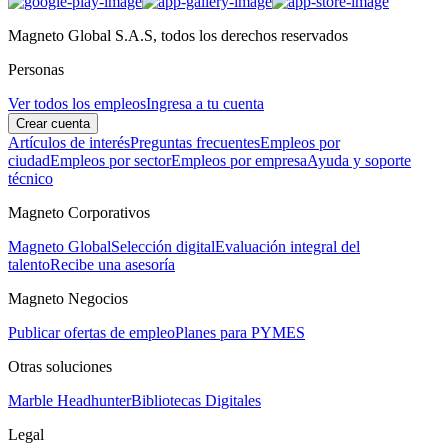
Magneto Global S.A.S, todos los derechos reservados
Personas
Ver todos los empleos
Ingresa a tu cuenta
Crear cuenta
Artículos de interés
Preguntas frecuentes
Empleos por
ciudad
Empleos por sector
Empleos por empresa
Ayuda y soporte
técnico
Magneto Corporativos
Magneto Global
Selección digital
Evaluación integral del
talento
Recibe una asesoría
Magneto Negocios
Publicar ofertas de empleo
Planes para PYMES
Otras soluciones
Marble Headhunter
Bibliotecas Digitales
Legal