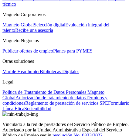
técnico
Magneto Corporativos
Magneto Global
Selección digital
Evaluación integral del
talento
Recibe una asesoría
Magneto Negocios
Publicar ofertas de empleo
Planes para PYMES
Otras soluciones
Marble Headhunter
Bibliotecas Digitales
Legal
Política de Tratamiento de Datos Personales Magneto
Global
Autorización de tratamiento de datos
Términos y
condiciones
Reglamento de prestación de servicios SPE
Formulario
Línea Ética
Sostenibilidad
Vinculado a la red de prestadores del Servicio Público de Empleo.
Autorizado por la Unidad Administrativa Especial del Servicio
Público de Empleo según
resolución No. 0333/2022