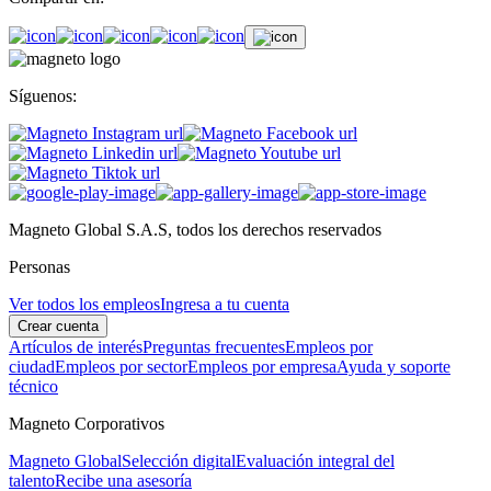
Síguenos:
Magneto Global S.A.S, todos los derechos reservados
Personas
Ver todos los empleos
Ingresa a tu cuenta
Crear cuenta
Artículos de interés
Preguntas frecuentes
Empleos por
ciudad
Empleos por sector
Empleos por empresa
Ayuda y soporte
técnico
Magneto Corporativos
Magneto Global
Selección digital
Evaluación integral del
talento
Recibe una asesoría