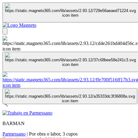
BARMAN
Parmessano
|
Por obra o labor
,
3 cupos