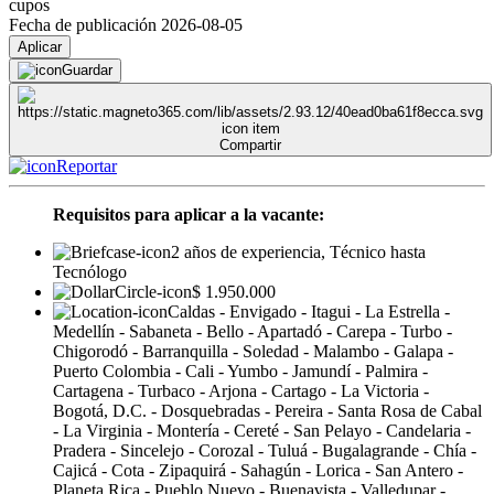
cupos
Fecha de publicación 2026-08-05
Aplicar
Guardar
Compartir
Reportar
Requisitos para aplicar a la vacante:
2 años de experiencia, Técnico hasta
Tecnólogo
$ 1.950.000
Caldas - Envigado - Itagui - La Estrella -
Medellín - Sabaneta - Bello - Apartadó - Carepa - Turbo -
Chigorodó - Barranquilla - Soledad - Malambo - Galapa -
Puerto Colombia - Cali - Yumbo - Jamundí - Palmira -
Cartagena - Turbaco - Arjona - Cartago - La Victoria -
Bogotá, D.C. - Dosquebradas - Pereira - Santa Rosa de Cabal
- La Virginia - Montería - Cereté - San Pelayo - Candelaria -
Pradera - Sincelejo - Corozal - Tuluá - Bugalagrande - Chía -
Cajicá - Cota - Zipaquirá - Sahagún - Lorica - San Antero -
Planeta Rica - Pueblo Nuevo - Buenavista - Valledupar -