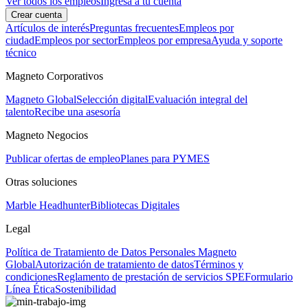
Ver todos los empleos
Ingresa a tu cuenta
Crear cuenta
Artículos de interés
Preguntas frecuentes
Empleos por
ciudad
Empleos por sector
Empleos por empresa
Ayuda y soporte
técnico
Magneto Corporativos
Magneto Global
Selección digital
Evaluación integral del
talento
Recibe una asesoría
Magneto Negocios
Publicar ofertas de empleo
Planes para PYMES
Otras soluciones
Marble Headhunter
Bibliotecas Digitales
Legal
Política de Tratamiento de Datos Personales Magneto
Global
Autorización de tratamiento de datos
Términos y
condiciones
Reglamento de prestación de servicios SPE
Formulario
Línea Ética
Sostenibilidad