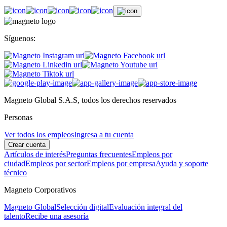
Síguenos:
Magneto Global S.A.S, todos los derechos reservados
Personas
Ver todos los empleos
Ingresa a tu cuenta
Crear cuenta
Artículos de interés
Preguntas frecuentes
Empleos por
ciudad
Empleos por sector
Empleos por empresa
Ayuda y soporte
técnico
Magneto Corporativos
Magneto Global
Selección digital
Evaluación integral del
talento
Recibe una asesoría