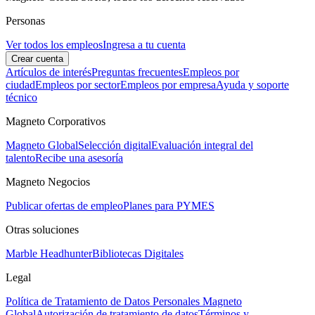
Personas
Ver todos los empleos
Ingresa a tu cuenta
Crear cuenta
Artículos de interés
Preguntas frecuentes
Empleos por
ciudad
Empleos por sector
Empleos por empresa
Ayuda y soporte
técnico
Magneto Corporativos
Magneto Global
Selección digital
Evaluación integral del
talento
Recibe una asesoría
Magneto Negocios
Publicar ofertas de empleo
Planes para PYMES
Otras soluciones
Marble Headhunter
Bibliotecas Digitales
Legal
Política de Tratamiento de Datos Personales Magneto
Global
Autorización de tratamiento de datos
Términos y