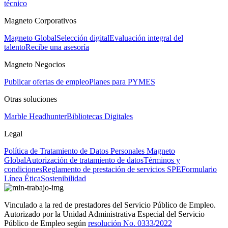
técnico
Magneto Corporativos
Magneto Global
Selección digital
Evaluación integral del
talento
Recibe una asesoría
Magneto Negocios
Publicar ofertas de empleo
Planes para PYMES
Otras soluciones
Marble Headhunter
Bibliotecas Digitales
Legal
Política de Tratamiento de Datos Personales Magneto
Global
Autorización de tratamiento de datos
Términos y
condiciones
Reglamento de prestación de servicios SPE
Formulario
Línea Ética
Sostenibilidad
Vinculado a la red de prestadores del Servicio Público de Empleo.
Autorizado por la Unidad Administrativa Especial del Servicio
Público de Empleo según
resolución No. 0333/2022