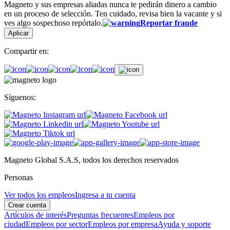
Magneto y sus empresas aliadas nunca te pedirán dinero a cambio
en un proceso de selección. Ten cuidado, revisa bien la vacante y si
ves algo sospechoso repórtalo.
Reportar fraude
Aplicar
Compartir en:
Síguenos:
Magneto Global S.A.S, todos los derechos reservados
Personas
Ver todos los empleos
Ingresa a tu cuenta
Crear cuenta
Artículos de interés
Preguntas frecuentes
Empleos por
ciudad
Empleos por sector
Empleos por empresa
Ayuda y soporte