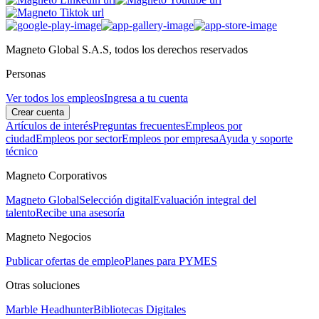
Magneto Global S.A.S, todos los derechos reservados
Personas
Ver todos los empleos
Ingresa a tu cuenta
Crear cuenta
Artículos de interés
Preguntas frecuentes
Empleos por
ciudad
Empleos por sector
Empleos por empresa
Ayuda y soporte
técnico
Magneto Corporativos
Magneto Global
Selección digital
Evaluación integral del
talento
Recibe una asesoría
Magneto Negocios
Publicar ofertas de empleo
Planes para PYMES
Otras soluciones
Marble Headhunter
Bibliotecas Digitales