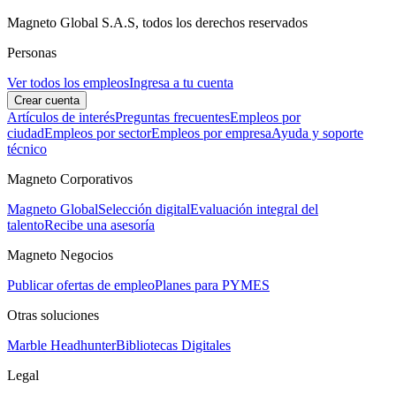
Magneto Global S.A.S, todos los derechos reservados
Personas
Ver todos los empleos
Ingresa a tu cuenta
Crear cuenta
Artículos de interés
Preguntas frecuentes
Empleos por
ciudad
Empleos por sector
Empleos por empresa
Ayuda y soporte
técnico
Magneto Corporativos
Magneto Global
Selección digital
Evaluación integral del
talento
Recibe una asesoría
Magneto Negocios
Publicar ofertas de empleo
Planes para PYMES
Otras soluciones
Marble Headhunter
Bibliotecas Digitales
Legal