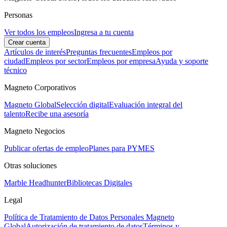
Personas
Ver todos los empleos
Ingresa a tu cuenta
Crear cuenta
Artículos de interés
Preguntas frecuentes
Empleos por
ciudad
Empleos por sector
Empleos por empresa
Ayuda y soporte
técnico
Magneto Corporativos
Magneto Global
Selección digital
Evaluación integral del
talento
Recibe una asesoría
Magneto Negocios
Publicar ofertas de empleo
Planes para PYMES
Otras soluciones
Marble Headhunter
Bibliotecas Digitales
Legal
Política de Tratamiento de Datos Personales Magneto
Global
Autorización de tratamiento de datos
Términos y