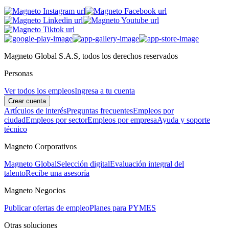
Magneto Global S.A.S, todos los derechos reservados
Personas
Ver todos los empleos
Ingresa a tu cuenta
Crear cuenta
Artículos de interés
Preguntas frecuentes
Empleos por
ciudad
Empleos por sector
Empleos por empresa
Ayuda y soporte
técnico
Magneto Corporativos
Magneto Global
Selección digital
Evaluación integral del
talento
Recibe una asesoría
Magneto Negocios
Publicar ofertas de empleo
Planes para PYMES
Otras soluciones