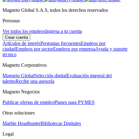
Magneto Global S.A.S, todos los derechos reservados
Personas
Ver todos los empleos
Ingresa a tu cuenta
Crear cuenta
Artículos de interés
Preguntas frecuentes
Empleos por
ciudad
Empleos por sector
Empleos por empresa
Ayuda y soporte
técnico
Magneto Corporativos
Magneto Global
Selección digital
Evaluación integral del
talento
Recibe una asesoría
Magneto Negocios
Publicar ofertas de empleo
Planes para PYMES
Otras soluciones
Marble Headhunter
Bibliotecas Digitales
Legal