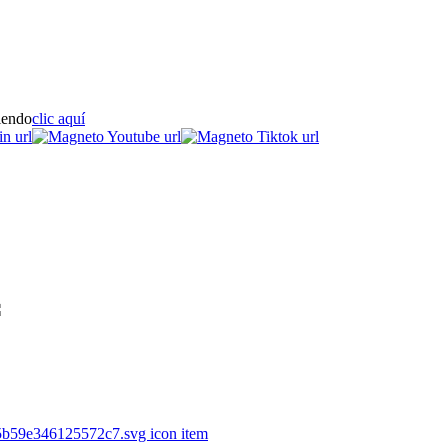
iendo
clic aquí