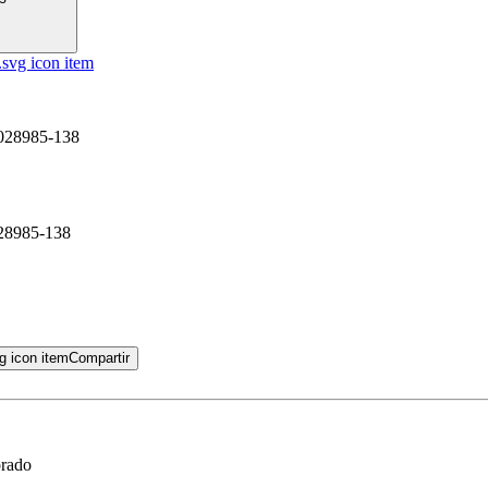
6028985-138
028985-138
Compartir
orado