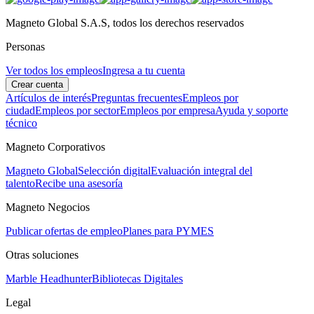
Magneto Global S.A.S, todos los derechos reservados
Personas
Ver todos los empleos
Ingresa a tu cuenta
Crear cuenta
Artículos de interés
Preguntas frecuentes
Empleos por
ciudad
Empleos por sector
Empleos por empresa
Ayuda y soporte
técnico
Magneto Corporativos
Magneto Global
Selección digital
Evaluación integral del
talento
Recibe una asesoría
Magneto Negocios
Publicar ofertas de empleo
Planes para PYMES
Otras soluciones
Marble Headhunter
Bibliotecas Digitales
Legal