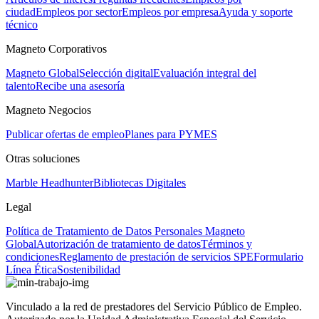
ciudad
Empleos por sector
Empleos por empresa
Ayuda y soporte
técnico
Magneto Corporativos
Magneto Global
Selección digital
Evaluación integral del
talento
Recibe una asesoría
Magneto Negocios
Publicar ofertas de empleo
Planes para PYMES
Otras soluciones
Marble Headhunter
Bibliotecas Digitales
Legal
Política de Tratamiento de Datos Personales Magneto
Global
Autorización de tratamiento de datos
Términos y
condiciones
Reglamento de prestación de servicios SPE
Formulario
Línea Ética
Sostenibilidad
Vinculado a la red de prestadores del Servicio Público de Empleo.