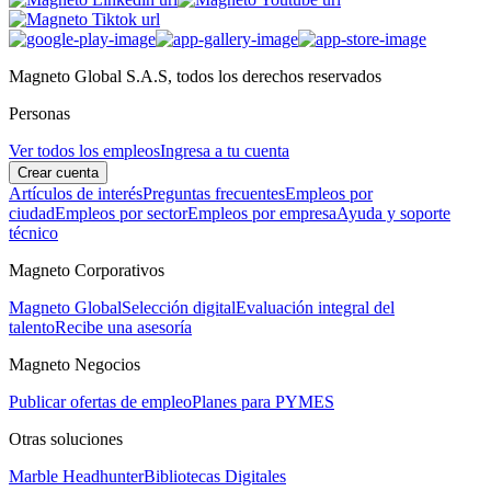
Magneto Global S.A.S, todos los derechos reservados
Personas
Ver todos los empleos
Ingresa a tu cuenta
Crear cuenta
Artículos de interés
Preguntas frecuentes
Empleos por
ciudad
Empleos por sector
Empleos por empresa
Ayuda y soporte
técnico
Magneto Corporativos
Magneto Global
Selección digital
Evaluación integral del
talento
Recibe una asesoría
Magneto Negocios
Publicar ofertas de empleo
Planes para PYMES
Otras soluciones
Marble Headhunter
Bibliotecas Digitales