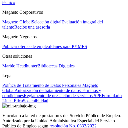
técnico
Magneto Corporativos
Magneto Global
Selección digital
Evaluación integral del
talento
Recibe una asesoría
Magneto Negocios
Publicar ofertas de empleo
Planes para PYMES
Otras soluciones
Marble Headhunter
Bibliotecas Digitales
Legal
Política de Tratamiento de Datos Personales Magneto
Global
Autorización de tratamiento de datos
Términos y
condiciones
Reglamento de prestación de servicios SPE
Formulario
Línea Ética
Sostenibilidad
Vinculado a la red de prestadores del Servicio Público de Empleo.
Autorizado por la Unidad Administrativa Especial del Servicio
Público de Empleo según
resolución No. 0333/2022