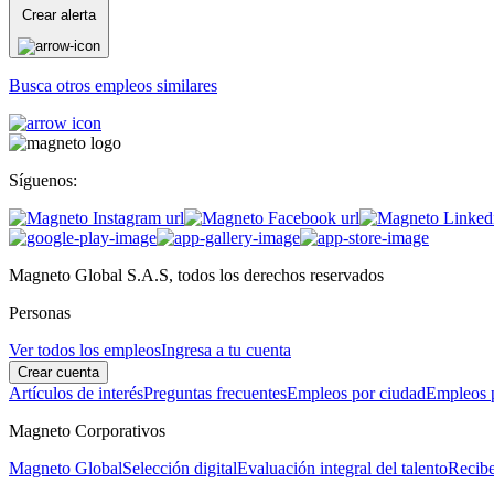
Crear alerta
Busca otros empleos similares
Síguenos:
Magneto Global S.A.S, todos los derechos reservados
Personas
Ver todos los empleos
Ingresa a tu cuenta
Crear cuenta
Artículos de interés
Preguntas frecuentes
Empleos por ciudad
Empleos p
Magneto Corporativos
Magneto Global
Selección digital
Evaluación integral del talento
Recibe