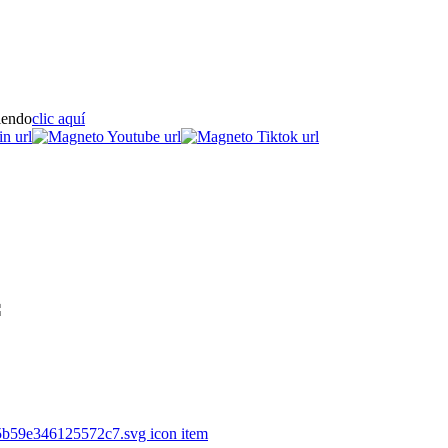
iendo
clic aquí