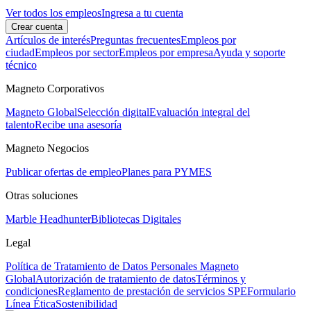
Ver todos los empleos
Ingresa a tu cuenta
Crear cuenta
Artículos de interés
Preguntas frecuentes
Empleos por
ciudad
Empleos por sector
Empleos por empresa
Ayuda y soporte
técnico
Magneto Corporativos
Magneto Global
Selección digital
Evaluación integral del
talento
Recibe una asesoría
Magneto Negocios
Publicar ofertas de empleo
Planes para PYMES
Otras soluciones
Marble Headhunter
Bibliotecas Digitales
Legal
Política de Tratamiento de Datos Personales Magneto
Global
Autorización de tratamiento de datos
Términos y
condiciones
Reglamento de prestación de servicios SPE
Formulario
Línea Ética
Sostenibilidad