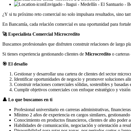
Envigado - Itagui - Medellín - El Santuario - 
¿Y si tu próximo reto comercial no solo impulsara resultados, sino t
En Bancamía, cada relación comercial es una oportunidad para fortalec
🚀 Especialista Comercial Microcredito
Buscamos profesionales que disfruten construir relaciones de largo pla
Si tienes experiencia gestionando clientes de
Microcredito
o carteras
🎯 El desafío
Gestionar y desarrollar una cartera de clientes del sector microc
Identificar oportunidades de negocio y promover soluciones alin
Construir relaciones comerciales sólidas, sostenibles y basadas 
Cumplir objetivos comerciales con enfoque estratégico y visión 
👤 Lo que buscamos en ti
Profesional universitario en carreras administrativas, financiera
Mínimo 2 años de experiencia en cargos similares, gestionando c
Conocimiento en productos financieros, clientes de alto poder a
Habilidades de comunicación, negociación y orientación a resul
Disponibilidad para rotar por zonas, por periodos cortos o larg