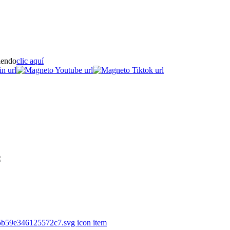
iendo
clic aquí