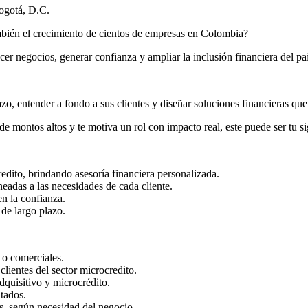
Bogotá, D.C.
ambién el crecimiento de cientos de empresas en Colombia?
er negocios, generar confianza y ampliar la inclusión financiera del paí
zo, entender a fondo a sus clientes y diseñar soluciones financieras que
 de montos altos y te motiva un rol con impacto real, este puede ser tu s
redito, brindando asesoría financiera personalizada.
eadas a las necesidades de cada cliente.
en la confianza.
de largo plazo.
s o comerciales.
lientes del sector microcredito.
dquisitivo y microcrédito.
tados.
os, según necesidad del negocio.