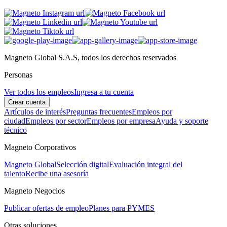
Magneto Global S.A.S, todos los derechos reservados
Personas
Ver todos los empleos
Ingresa a tu cuenta
Crear cuenta
Artículos de interés
Preguntas frecuentes
Empleos por
ciudad
Empleos por sector
Empleos por empresa
Ayuda y soporte
técnico
Magneto Corporativos
Magneto Global
Selección digital
Evaluación integral del
talento
Recibe una asesoría
Magneto Negocios
Publicar ofertas de empleo
Planes para PYMES
Otras soluciones