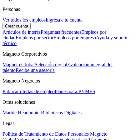
Personas
Ver todos los empleos
Ingresa a tu cuenta
Crear cuenta
Artículos de interés
Preguntas frecuentes
Empleos por
ciudad
Empleos por sector
Empleos por empresa
Ayuda y soporte
técnico
Magneto Corporativos
Magneto Global
Selección digital
Evaluación integral del
talento
Recibe una asesoría
Magneto Negocios
Publicar ofertas de empleo
Planes para PYMES
Otras soluciones
Marble Headhunter
Bibliotecas Digitales
Legal
Política de Tratamiento de Datos Personales Magneto
Global
Autorización de tratamiento de datos
Términos y