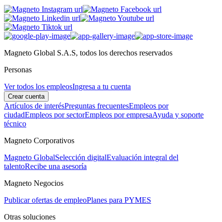
Magneto Global S.A.S, todos los derechos reservados
Personas
Ver todos los empleos
Ingresa a tu cuenta
Crear cuenta
Artículos de interés
Preguntas frecuentes
Empleos por
ciudad
Empleos por sector
Empleos por empresa
Ayuda y soporte
técnico
Magneto Corporativos
Magneto Global
Selección digital
Evaluación integral del
talento
Recibe una asesoría
Magneto Negocios
Publicar ofertas de empleo
Planes para PYMES
Otras soluciones