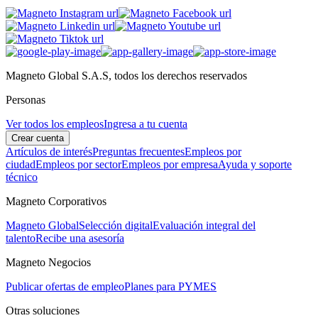
Magneto Global S.A.S, todos los derechos reservados
Personas
Ver todos los empleos
Ingresa a tu cuenta
Crear cuenta
Artículos de interés
Preguntas frecuentes
Empleos por
ciudad
Empleos por sector
Empleos por empresa
Ayuda y soporte
técnico
Magneto Corporativos
Magneto Global
Selección digital
Evaluación integral del
talento
Recibe una asesoría
Magneto Negocios
Publicar ofertas de empleo
Planes para PYMES
Otras soluciones