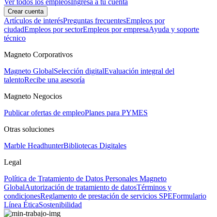
Ver todos los empleos
Ingresa a tu cuenta
Crear cuenta
Artículos de interés
Preguntas frecuentes
Empleos por
ciudad
Empleos por sector
Empleos por empresa
Ayuda y soporte
técnico
Magneto Corporativos
Magneto Global
Selección digital
Evaluación integral del
talento
Recibe una asesoría
Magneto Negocios
Publicar ofertas de empleo
Planes para PYMES
Otras soluciones
Marble Headhunter
Bibliotecas Digitales
Legal
Política de Tratamiento de Datos Personales Magneto
Global
Autorización de tratamiento de datos
Términos y
condiciones
Reglamento de prestación de servicios SPE
Formulario
Línea Ética
Sostenibilidad