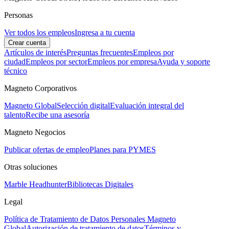
Personas
Ver todos los empleos
Ingresa a tu cuenta
Crear cuenta
Artículos de interés
Preguntas frecuentes
Empleos por
ciudad
Empleos por sector
Empleos por empresa
Ayuda y soporte
técnico
Magneto Corporativos
Magneto Global
Selección digital
Evaluación integral del
talento
Recibe una asesoría
Magneto Negocios
Publicar ofertas de empleo
Planes para PYMES
Otras soluciones
Marble Headhunter
Bibliotecas Digitales
Legal
Política de Tratamiento de Datos Personales Magneto
Global
Autorización de tratamiento de datos
Términos y