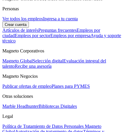
Personas
Ver todos los empleos
Ingresa a tu cuenta
Crear cuenta
Artículos de interés
Preguntas frecuentes
Empleos por
ciudad
Empleos por sector
Empleos por empresa
Ayuda y soporte
técnico
Magneto Corporativos
Magneto Global
Selección digital
Evaluación integral del
talento
Recibe una asesoría
Magneto Negocios
Publicar ofertas de empleo
Planes para PYMES
Otras soluciones
Marble Headhunter
Bibliotecas Digitales
Legal
Política de Tratamiento de Datos Personales Magneto
Global
Autorización de tratamiento de datos
Términos y