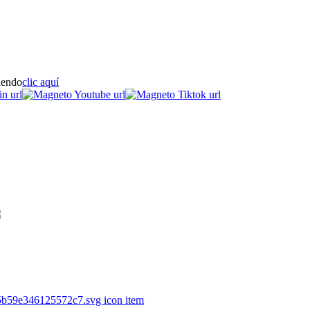
iendo
clic aquí