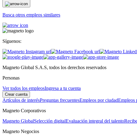
Busca otros empleos similares
Síguenos:
Magneto Global S.A.S, todos los derechos reservados
Personas
Ver todos los empleos
Ingresa a tu cuenta
Crear cuenta
Artículos de interés
Preguntas frecuentes
Empleos por ciudad
Empleos p
Magneto Corporativos
Magneto Global
Selección digital
Evaluación integral del talento
Recibe
Magneto Negocios