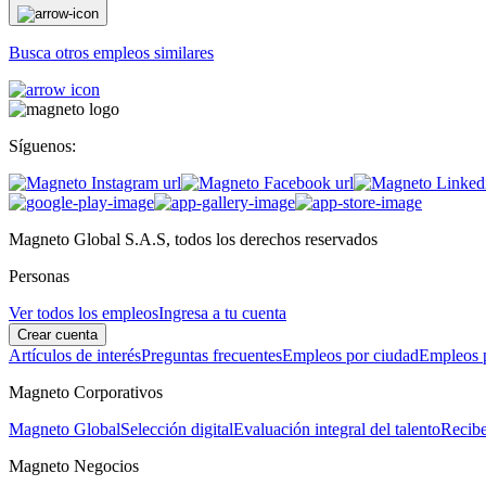
Busca otros empleos similares
Síguenos:
Magneto Global S.A.S, todos los derechos reservados
Personas
Ver todos los empleos
Ingresa a tu cuenta
Crear cuenta
Artículos de interés
Preguntas frecuentes
Empleos por ciudad
Empleos p
Magneto Corporativos
Magneto Global
Selección digital
Evaluación integral del talento
Recibe
Magneto Negocios