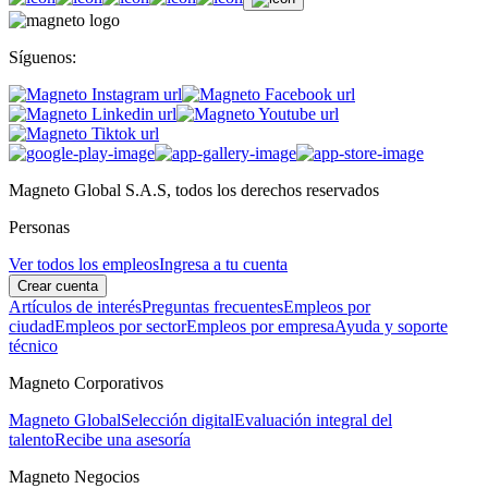
Síguenos:
Magneto Global S.A.S, todos los derechos reservados
Personas
Ver todos los empleos
Ingresa a tu cuenta
Crear cuenta
Artículos de interés
Preguntas frecuentes
Empleos por
ciudad
Empleos por sector
Empleos por empresa
Ayuda y soporte
técnico
Magneto Corporativos
Magneto Global
Selección digital
Evaluación integral del
talento
Recibe una asesoría
Magneto Negocios