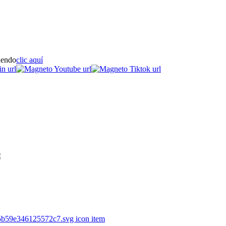
iendo
clic aquí