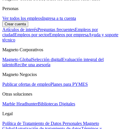
Personas
Ver todos los empleos
Ingresa a tu cuenta
Crear cuenta
Artículos de interés
Preguntas frecuentes
Empleos por
ciudad
Empleos por sector
Empleos por empresa
Ayuda y soporte
técnico
Magneto Corporativos
Magneto Global
Selección digital
Evaluación integral del
talento
Recibe una asesoría
Magneto Negocios
Publicar ofertas de empleo
Planes para PYMES
Otras soluciones
Marble Headhunter
Bibliotecas Digitales
Legal
Política de Tratamiento de Datos Personales Magneto
Global
Autorización de tratamiento de datos
Términos y