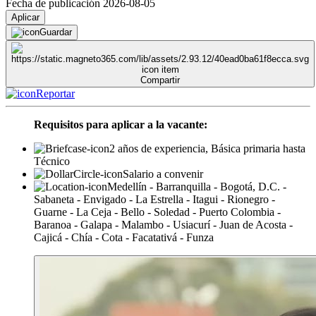
Fecha de publicación 2026-08-05
Aplicar
Guardar
Compartir
Reportar
Requisitos para aplicar a la vacante:
2 años de experiencia, Básica primaria hasta
Técnico
Salario a convenir
Medellín - Barranquilla - Bogotá, D.C. -
Sabaneta - Envigado - La Estrella - Itagui - Rionegro -
Guarne - La Ceja - Bello - Soledad - Puerto Colombia -
Baranoa - Galapa - Malambo - Usiacurí - Juan de Acosta -
Cajicá - Chía - Cota - Facatativá - Funza