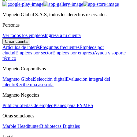
Magneto Global S.A.S, todos los derechos reservados
Personas
Ver todos los empleos
Ingresa a tu cuenta
Crear cuenta
Artículos de interés
Preguntas frecuentes
Empleos por
ciudad
Empleos por sector
Empleos por empresa
Ayuda y soporte
técnico
Magneto Corporativos
Magneto Global
Selección digital
Evaluación integral del
talento
Recibe una asesoría
Magneto Negocios
Publicar ofertas de empleo
Planes para PYMES
Otras soluciones
Marble Headhunter
Bibliotecas Digitales
Legal