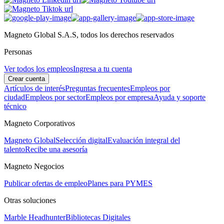
Magneto Global S.A.S, todos los derechos reservados
Personas
Ver todos los empleos
Ingresa a tu cuenta
Crear cuenta
Artículos de interés
Preguntas frecuentes
Empleos por
ciudad
Empleos por sector
Empleos por empresa
Ayuda y soporte
técnico
Magneto Corporativos
Magneto Global
Selección digital
Evaluación integral del
talento
Recibe una asesoría
Magneto Negocios
Publicar ofertas de empleo
Planes para PYMES
Otras soluciones
Marble Headhunter
Bibliotecas Digitales