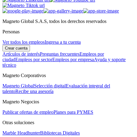
Magneto Global S.A.S, todos los derechos reservados
Personas
Ver todos los empleos
Ingresa a tu cuenta
Crear cuenta
Artículos de interés
Preguntas frecuentes
Empleos por
ciudad
Empleos por sector
Empleos por empresa
Ayuda y soporte
técnico
Magneto Corporativos
Magneto Global
Selección digital
Evaluación integral del
talento
Recibe una asesoría
Magneto Negocios
Publicar ofertas de empleo
Planes para PYMES
Otras soluciones
Marble Headhunter
Bibliotecas Digitales