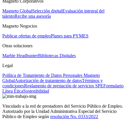
Magneto Corporativos
Magneto Global
Selección digital
Evaluación integral del
talento
Recibe una asesoría
Magneto Negocios
Publicar ofertas de empleo
Planes para PYMES
Otras soluciones
Marble Headhunter
Bibliotecas Digitales
Legal
Política de Tratamiento de Datos Personales Magneto
Global
Autorización de tratamiento de datos
Términos y
condiciones
Reglamento de prestación de servicios SPE
Formulario
Línea Ética
Sostenibilidad
Vinculado a la red de prestadores del Servicio Público de Empleo.
Autorizado por la Unidad Administrativa Especial del Servicio
Público de Empleo según
resolución No. 0333/2022