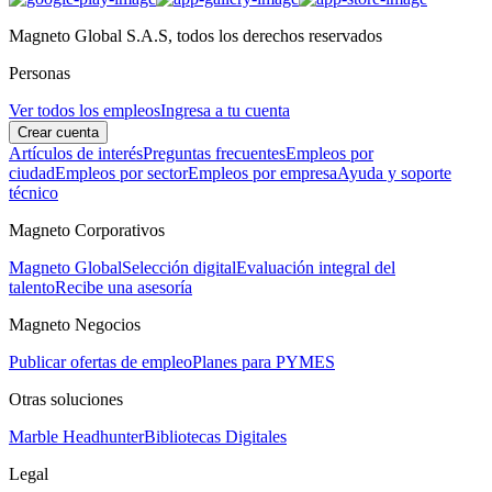
Magneto Global S.A.S, todos los derechos reservados
Personas
Ver todos los empleos
Ingresa a tu cuenta
Crear cuenta
Artículos de interés
Preguntas frecuentes
Empleos por
ciudad
Empleos por sector
Empleos por empresa
Ayuda y soporte
técnico
Magneto Corporativos
Magneto Global
Selección digital
Evaluación integral del
talento
Recibe una asesoría
Magneto Negocios
Publicar ofertas de empleo
Planes para PYMES
Otras soluciones
Marble Headhunter
Bibliotecas Digitales
Legal