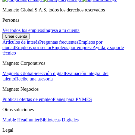
Magneto Global S.A.S, todos los derechos reservados
Personas
Ver todos los empleos
Ingresa a tu cuenta
Crear cuenta
Artículos de interés
Preguntas frecuentes
Empleos por
ciudad
Empleos por sector
Empleos por empresa
Ayuda y soporte
técnico
Magneto Corporativos
Magneto Global
Selección digital
Evaluación integral del
talento
Recibe una asesoría
Magneto Negocios
Publicar ofertas de empleo
Planes para PYMES
Otras soluciones
Marble Headhunter
Bibliotecas Digitales
Legal