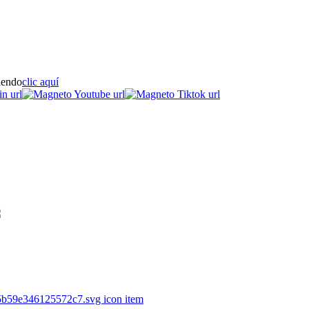
iendo
clic aquí