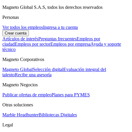
Magneto Global S.A.S, todos los derechos reservados
Personas
Ver todos los empleos
Ingresa a tu cuenta
Crear cuenta
Artículos de interés
Preguntas frecuentes
Empleos por
ciudad
Empleos por sector
Empleos por empresa
Ayuda y soporte
técnico
Magneto Corporativos
Magneto Global
Selección digital
Evaluación integral del
talento
Recibe una asesoría
Magneto Negocios
Publicar ofertas de empleo
Planes para PYMES
Otras soluciones
Marble Headhunter
Bibliotecas Digitales
Legal