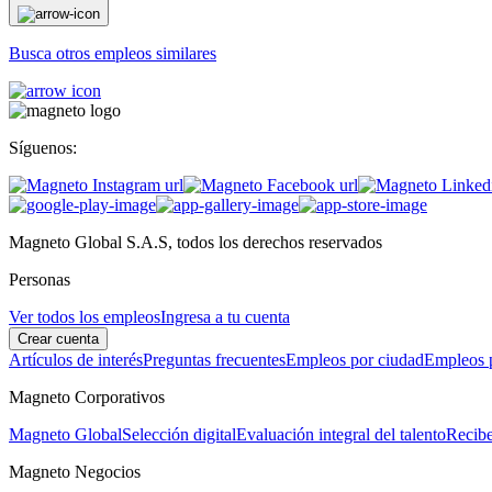
Busca otros empleos similares
Síguenos:
Magneto Global S.A.S, todos los derechos reservados
Personas
Ver todos los empleos
Ingresa a tu cuenta
Crear cuenta
Artículos de interés
Preguntas frecuentes
Empleos por ciudad
Empleos p
Magneto Corporativos
Magneto Global
Selección digital
Evaluación integral del talento
Recibe
Magneto Negocios