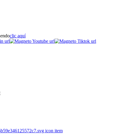
iendo
clic aquí