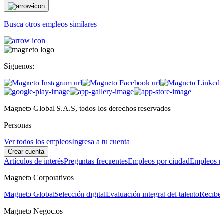
Busca otros empleos similares
Síguenos:
Magneto Global S.A.S, todos los derechos reservados
Personas
Ver todos los empleos
Ingresa a tu cuenta
Crear cuenta
Artículos de interés
Preguntas frecuentes
Empleos por ciudad
Empleos p
Magneto Corporativos
Magneto Global
Selección digital
Evaluación integral del talento
Recibe
Magneto Negocios