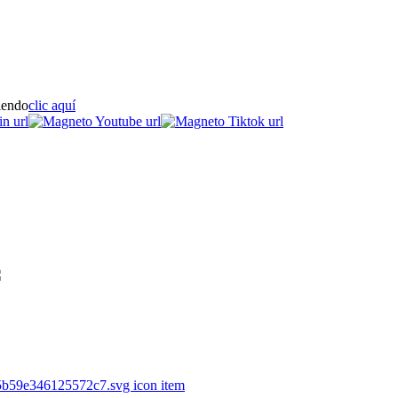
iendo
clic aquí