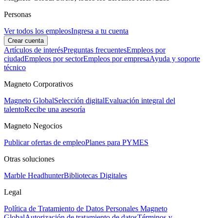
Personas
Ver todos los empleos
Ingresa a tu cuenta
Crear cuenta
Artículos de interés
Preguntas frecuentes
Empleos por
ciudad
Empleos por sector
Empleos por empresa
Ayuda y soporte
técnico
Magneto Corporativos
Magneto Global
Selección digital
Evaluación integral del
talento
Recibe una asesoría
Magneto Negocios
Publicar ofertas de empleo
Planes para PYMES
Otras soluciones
Marble Headhunter
Bibliotecas Digitales
Legal
Política de Tratamiento de Datos Personales Magneto
Global
Autorización de tratamiento de datos
Términos y